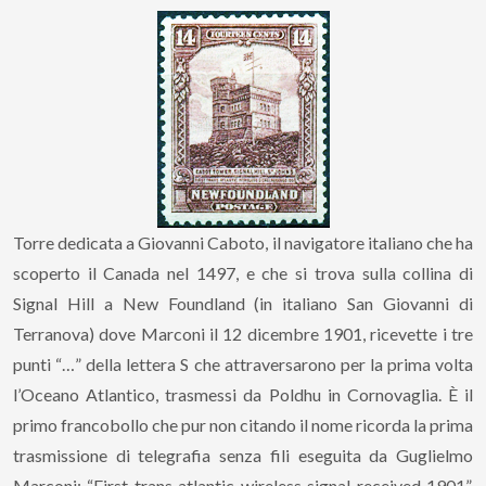
Torre dedicata a Giovanni Caboto, il navigatore italiano che ha
scoperto il Canada nel 1497, e che si trova sulla collina di
Signal Hill a New Foundland (in italiano San Giovanni di
Terranova) dove Marconi il 12 dicembre 1901, ricevette i tre
punti “…” della lettera S che attraversarono per la prima volta
l’Oceano Atlantico, trasmessi da Poldhu in Cornovaglia. È il
primo francobollo che pur non citando il nome ricorda la prima
trasmissione di telegrafia senza fili eseguita da Guglielmo
Marconi: “First trans atlantic wireless signal received 1901”.